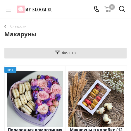
0
Сладости
Макаруны
Фильтр
ХИТ
Подарочная композиция
Макаруны в коробке (12