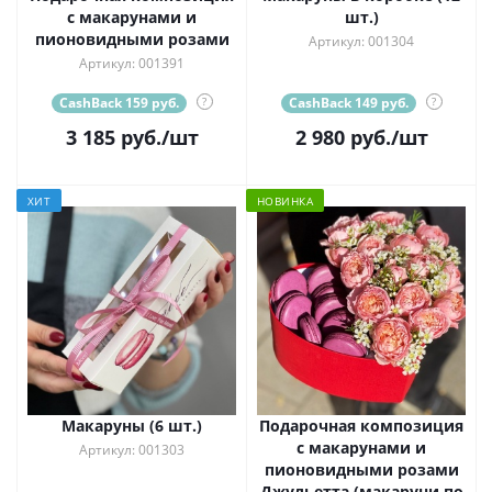
с макарунами и
шт.)
пионовидными розами
Артикул: 001304
Артикул: 001391
CashBack 159 руб.
?
CashBack 149 руб.
?
3 185
руб.
/шт
2 980
руб.
/шт
ХИТ
НОВИНКА
Макаруны (6 шт.)
Подарочная композиция
с макарунами и
Артикул: 001303
пионовидными розами
Джульетта (макаруни по