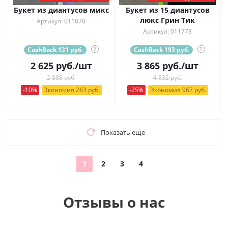
Букет из диантусов микс
Букет из 15 диантусов
люкс Грин Тик
Артикул: 011870
Артикул: 011778
CashBack 131 руб.
?
CashBack 193 руб.
?
2 625
руб.
/шт
3 865
руб.
/шт
2 888 руб.
4 832 руб.
-10%
Экономия 263 руб.
-25%
Экономия 967 руб.
Показать еще
1
2
3
4
Отзывы о нас