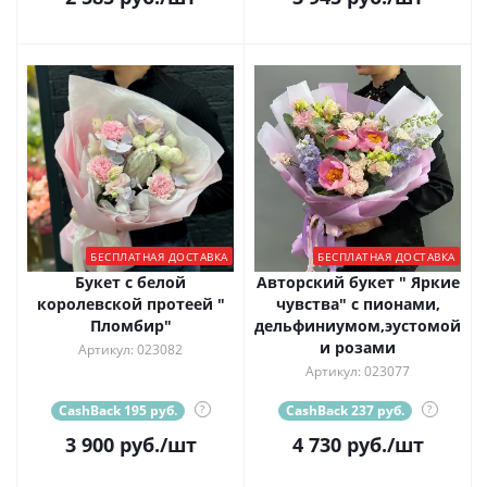
БЕСПЛАТНАЯ ДОСТАВКА
БЕСПЛАТНАЯ ДОСТАВКА
Букет с белой
Авторский букет " Яркие
королевской протеей "
чувства" с пионами,
Пломбир"
дельфиниумом,эустомой
и розами
Артикул: 023082
Артикул: 023077
CashBack 195 руб.
?
CashBack 237 руб.
?
3 900
руб.
/шт
4 730
руб.
/шт