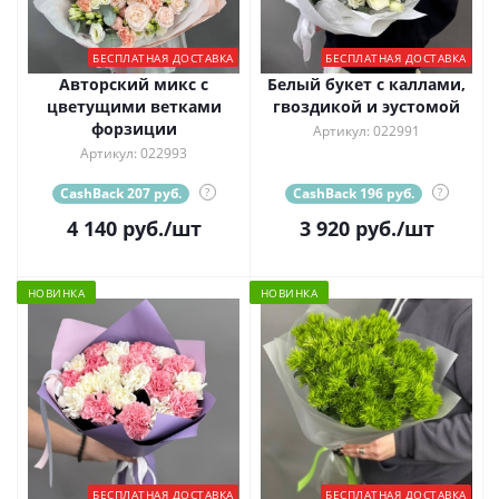
БЕСПЛАТНАЯ ДОСТАВКА
БЕСПЛАТНАЯ ДОСТАВКА
Авторский микс с
Белый букет с каллами,
цветущими ветками
гвоздикой и эустомой
форзиции
Артикул: 022991
Артикул: 022993
CashBack 207 руб.
?
CashBack 196 руб.
?
4 140
руб.
/шт
3 920
руб.
/шт
НОВИНКА
НОВИНКА
БЕСПЛАТНАЯ ДОСТАВКА
БЕСПЛАТНАЯ ДОСТАВКА