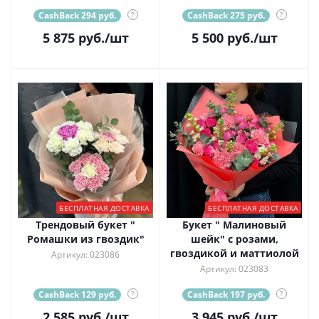
CashBack 294 руб.
?
CashBack 275 руб.
?
5 875
руб.
/шт
5 500
руб.
/шт
БЕСПЛАТНАЯ ДОСТАВКА
БЕСПЛАТНАЯ ДОСТАВКА
Трендовый букет "
Букет " Малиновый
Ромашки из гвоздик"
шейк" с розами,
гвоздикой и маттиолой
Артикул: 023086
Артикул: 023083
CashBack 129 руб.
?
CashBack 197 руб.
?
2 585
руб.
/шт
3 945
руб.
/шт