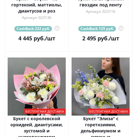
гортензий, маттиолы,
гвоздик под ленту
диантусов и роз
Артикул: 023116
Артикул: 023136
CashBack 222 руб.
?
CashBack 125 руб.
?
4 445
руб.
/шт
2 495
руб.
/шт
БЕСПЛАТНАЯ ДОСТАВКА
БЕСПЛАТНАЯ ДОСТАВКА
Букет с королевской
Букет "Элиза" с
орхидеей, диантусами,
горетнзиями,
эустомой и
дельфиниумом и
шамелациумом
сиренью