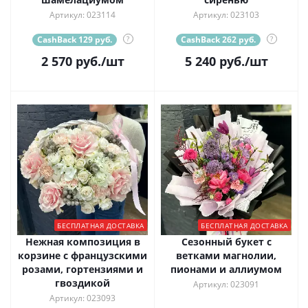
Артикул: 023114
Артикул: 023103
CashBack 129 руб.
?
CashBack 262 руб.
?
2 570
руб.
/шт
5 240
руб.
/шт
БЕСПЛАТНАЯ ДОСТАВКА
БЕСПЛАТНАЯ ДОСТАВКА
Нежная композиция в
Сезонный букет с
корзине с французскими
ветками магнолии,
розами, гортензиями и
пионами и аллиумом
гвоздикой
Артикул: 023091
Артикул: 023093