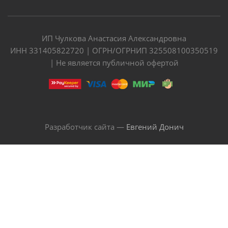
ИП Чулкова Анастасия Александровна
ИНН 331405822720 | ОГРН/ОГРНИП 325508100350519
| Не является публичной офертой
Разработчик сайта —
Евгений Донич