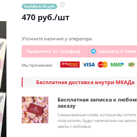
?
CashBack 24 руб.
470
руб.
/шт
Уточните наличие у оператора
Позвонить по телефону
Написать в Теле
Мы принимаем:
Бесплатная доставка внутри МКАДа
Бесплатная записка к любом
заказу
Самые важные слова, которые вы хотите
получателю, будут напечатаны на записк
цветы с любовью