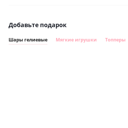
Добавьте подарок
Шары гелиевые
Мягкие игрушки
Топперы
Шар
Шар
сердце I
гелиевый
love you
цифра 8
Сердце розовое
(45 см)
(40х102
фольгированный
см)
шар с гелием (45
см)
1 330
895
руб.
895
руб.
руб.