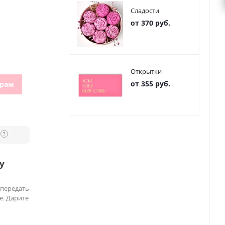
Сладости
от 370 руб.
Открытки
от 355 руб.
грам
?
у
 передать
е. Дарите