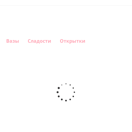
Вазы
Сладости
Открытки
Шар
Шар
Шар
Шар
гелиевый
гелиевый
гелиевый
Звезда - С
цифра 4
цифра 3
цифра 1
днем
(40х102
(40х102
(40х102
рождения
см)
см)
см)
(45 см)
1 330
1 330
1 330
895
руб.
руб.
руб.
руб.