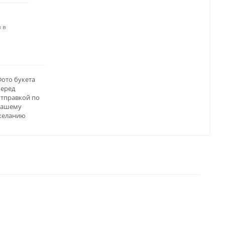
 в
ото букета
перед
отправкой по
вашему
желанию