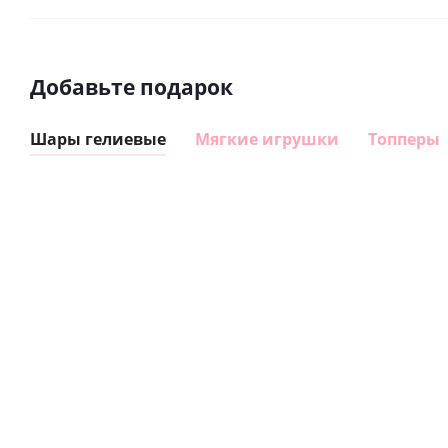
Добавьте подарок
Шары гелиевые
Мягкие игрушки
Топперы
Шар
Шар
сердце I
гелиевый
love you
цифра 8
Сердце розовое
(45 см)
(40х102
фольгированный
см)
шар с гелием (45
см)
1 330
895
руб.
895
руб.
руб.