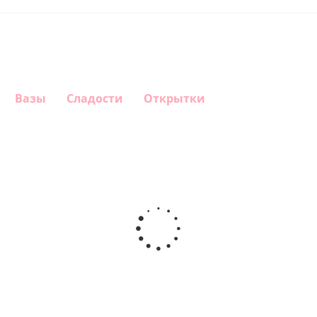
Вазы
Сладости
Открытки
Шар круг
Шар
Шар
Шар
Самая
гелиевый
гелиевый
Звезда - С
самая
цифра 4
цифра 1
днем
(40х102
(40х102
рождения
см)
см)
(45 см)
1 330
1 330
895
900
руб.
руб.
руб.
руб.