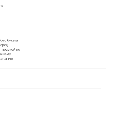
 в
ото букета
перед
отправкой по
вашему
желанию