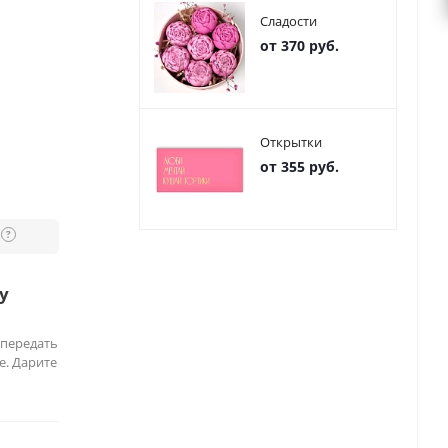
Сладости
от 370 руб.
Открытки
от 355 руб.
?
у
 передать
е. Дарите