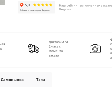
Наш рейтинг выполненных заказов
Яндексе
Ф
Доставим за
ная
2 часа с
 к
момента
заказа
Самовывоз
Тэги