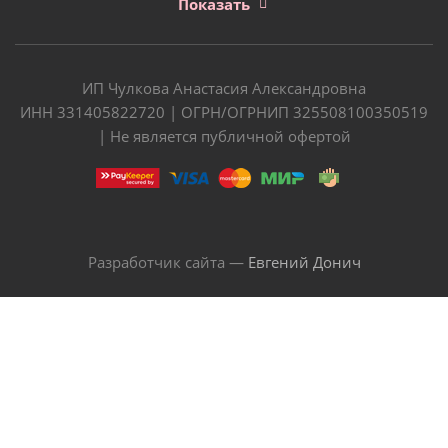
Показать
ИП Чулкова Анастасия Александровна
ИНН 331405822720 | ОГРН/ОГРНИП 325508100350519
| Не является публичной офертой
Разработчик сайта —
Евгений Донич