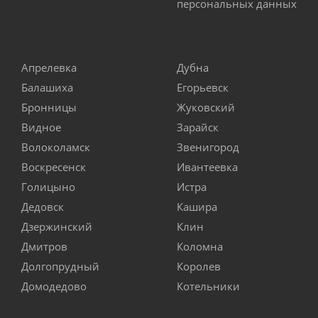
персональных данных
Апрелевка
Дубна
Балашиха
Егорьевск
Бронницы
Жуковский
Видное
Зарайск
Волоколамск
Звенигород
Воскресенск
Ивантеевка
Голицыно
Истра
Дедовск
Кашира
Дзержинский
Клин
Дмитров
Коломна
Долгопрудный
Королев
Домодедово
Котельники