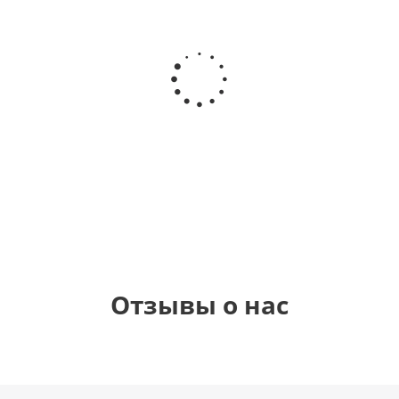
Шар
Шар
Шар
Шар
гелиевый
гелиевый
гелиевый
Звезда - С
цифра 4
цифра 3
цифра 1
днем
(40х102
(40х102
(40х102
рождения
см)
см)
см)
(45 см)
1 330
1 330
1 330
895
руб.
руб.
руб.
руб.
Отзывы о нас