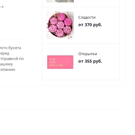
 в
Сладости
от 370 руб.
ото букета
перед
Открытки
отправкой по
от 355 руб.
вашему
желанию