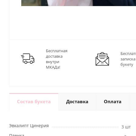
Бесплатная
Бесплат
доставка
записка
внутри
букету
МКАДа!
Состав букета
Доставка
Оплата
Эвкалипт Цинерия
3 шт
Пленка