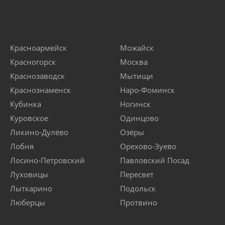
Красноармейск
Можайск
Красногорск
Москва
Краснозаводск
Мытищи
Краснознаменск
Наро-Фоминск
Кубинка
Ногинск
Куровское
Одинцово
Ликино-Дулёво
Озёры
Лобня
Орехово-Зуево
Лосино-Петровский
Павловский Посад
Луховицы
Пересвет
Лыткарино
Подольск
Люберцы
Протвино