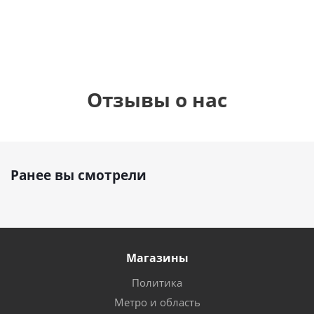
руб.
руб.
руб.
895
р
Отзывы о нас
Ранее вы смотрели
Магазины
Политика
Метро и область