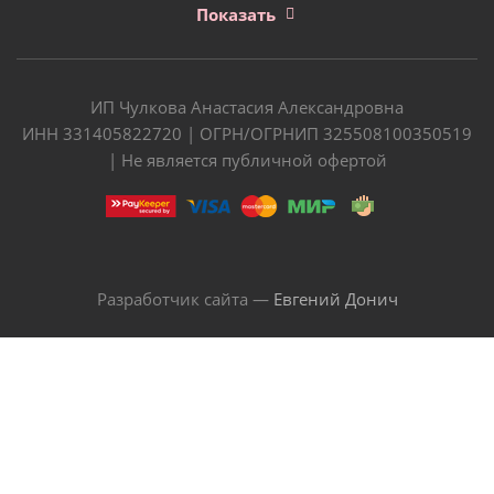
Показать
ИП Чулкова Анастасия Александровна
ИНН 331405822720 | ОГРН/ОГРНИП 325508100350519
| Не является публичной офертой
Разработчик сайта —
Евгений Донич